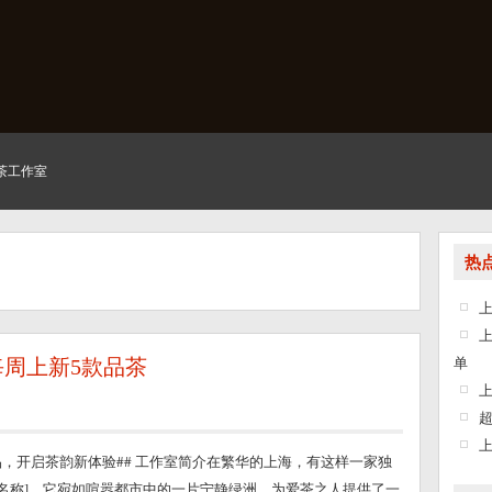
茶工作室
热
单
周上新5款品茶
品，开启茶韵新体验## 工作室简介在繁华的上海，有这样一家独
名称]。它宛如喧嚣都市中的一片宁静绿洲，为爱茶之人提供了一