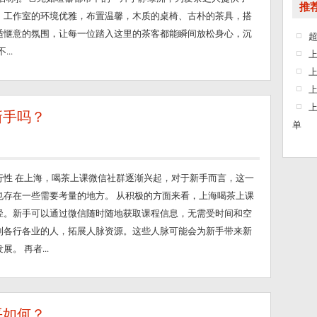
推
。工作室的环境优雅，布置温馨，木质的桌椅、古朴的茶具，搭
适惬意的氛围，让每一位踏入这里的茶客都能瞬间放松身心，沉
..
新手吗？
单
行性 在上海，喝茶上课微信社群逐渐兴起，对于新手而言，这一
也存在一些需要考量的地方。 从积极的方面来看，上海喝茶上课
径。新手可以通过微信随时随地获取课程信息，无需受时间和空
到各行各业的人，拓展人脉资源。这些人脉可能会为新手带来新
。 再者...
平如何？