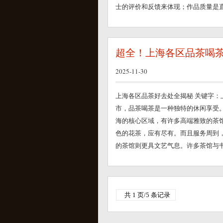
士的评价和反馈来体现；作品质量是直观
超全！上海各区品茶喝
2025-11-30
上海各区品茶好去处全揭秘 关键字：
市，品茶喝茶是一种独特的休闲享受。
海的核心区域，有许多高端雅致的茶
色的花茶，应有尽有。而且服务周到，
的茶馆则更具文艺气息。许多茶馆与书店
共 1 页/5 条记录